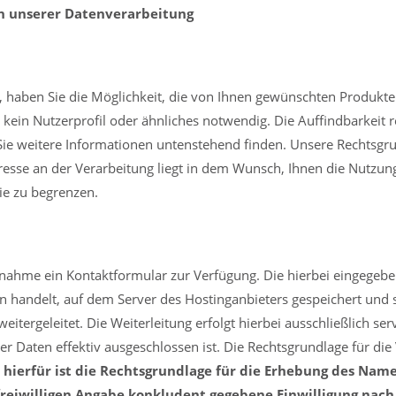
n unserer Datenverarbeitung
 haben Sie die Möglichkeit, die von Ihnen gewünschten Produkte 
t kein Nutzerprofil oder ähnliches notwendig. Die Auffindbarkeit 
 weitere Informationen untenstehend finden. Unsere Rechtsgrundl
resse an der Verarbeitung liegt in dem Wunsch, Ihnen die Nutzun
ie zu begrenzen.
ufnahme ein Kontaktformular zur Verfügung. Die hierbei eingegeb
handelt, auf dem Server des Hostinganbieters gespeichert und s
tergeleitet. Die Weiterleitung erfolgt hierbei ausschließlich serv
r Daten effektiv ausgeschlossen ist. Die Rechtsgrundlage für die V
hierfür ist die Rechtsgrundlage für die Erhebung des Name
eiwilligen Angabe konkludent gegebene Einwilligung nach A