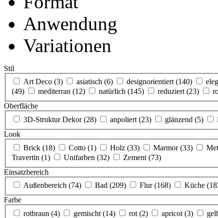
Format
Anwendung
Variationen
Stil
Art Deco
(3)
asiatisch
(6)
designorientiert
(140)
ele
(49)
mediterran
(12)
natürlich
(145)
reduziert
(23)
r
Oberfläche
3D-Struktur Dekor
(28)
anpoliert
(23)
glänzend
(5)
Look
Brick
(18)
Cotto
(1)
Holz
(33)
Marmor
(33)
Met
Travertin
(1)
Unifarben
(32)
Zement
(73)
Einsatzbereich
Außenbereich
(74)
Bad
(209)
Flur
(168)
Küche
(18
Farbe
rotbraun
(4)
gemischt
(14)
rot
(2)
apricot
(3)
ge