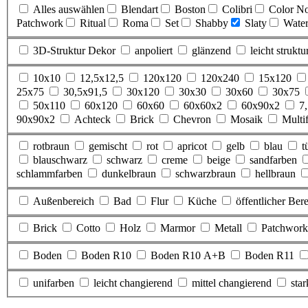
Alles auswählen
Blendart
Boston
Colibri
Color N
Patchwork
Ritual
Roma
Set
Shabby
Slaty
Water
3D-Struktur Dekor
anpoliert
glänzend
leicht struktur
10x10
12,5x12,5
120x120
120x240
15x120
25x75
30,5x91,5
30x120
30x30
30x60
30x75
50x110
60x120
60x60
60x60x2
60x90x2
7
90x90x2
Achteck
Brick
Chevron
Mosaik
Multi
rotbraun
gemischt
rot
apricot
gelb
blau
t
blauschwarz
schwarz
creme
beige
sandfarben
schlammfarben
dunkelbraun
schwarzbraun
hellbraun
Außenbereich
Bad
Flur
Küche
öffentlicher Ber
Brick
Cotto
Holz
Marmor
Metall
Patchwork
Boden
Boden R10
Boden R10 A+B
Boden R11
unifarben
leicht changierend
mittel changierend
sta