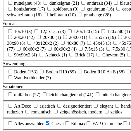
mittelgrau
(48)
dunkelgrau
(21)
anthrazit
(34)
blaus
honigfarben
(17)
goldbraun
(9)
graubraun
(16)
cap
schwarzbraun
(16)
hellbraun
(10)
graubeige
(28)
Format
10x10
(3)
12,5x12,5
(3)
120x120
(15)
120x240
(1)
20x20
(42)
20x30
(1)
20x60
(1)
25x75
(19)
30,
30x90
(8)
40x120x2
(2)
40x80
(7)
45x45
(3)
45x7
(77)
60x60x2
(7)
60x90x2
(4)
7,5x15
(3)
7,5x30
(1
90x90x2
(4)
Achteck
(1)
Brick
(17)
Chevron
(5)
Anwendung
Boden
(153)
Boden R10
(59)
Boden R10 A+B
(58)
Wandverblender
(3)
Variationen
unifarben
(57)
leicht changierend
(141)
mittel changier
Art Deco
asiatisch
designorientiert
elegant
hand
reduziert
romantisch
zeitgenössisch, modern
zeitlos
Alles auswählen
Caesar
Edimax
FAP Ceramiche