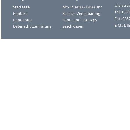
Uferstra
Startseite
Mo-Fr 09:00 - 18:00 Uhr
Tel.: 035
Kontakt
Sa nach Vereinbarung
Fax: 035
Impressum
Sonn- und Feiertags
E-Mail:
f
Datenschutzerklärung
geschlossen