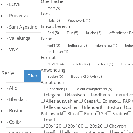
Oberfläche
LOVE
matt
(5)
Look
Provenza
Holz
(5)
Patchwork
(1)
Einsatzbereich
Sant Agostino
Bad
(5)
Flur
(5)
Küche
(5)
öffentlicher B
Vallelunga
Farbe
weiß
(3)
hellgrau
(3)
mittelgrau
(1)
bei
VIVA
hellbraun
(1)
Format
20x120
(4)
20x180
(2)
20x20
(1)
Chevr
Anwendung
Serie
Boden
(5)
Boden R10 A+B
(5)
Variationen
Alle
unifarben
(1)
leicht changierend
(5)
elegant
klassisch
landhaus
natürlic
Blendart
Alles auswählen
Caesar
Edimax
FAP 
Alles auswählen
Blendart
Boston
Col
Boston
Patchwork
Ritual
Roma
Set
Shabby
matt
Colibri
20x120
20x180
20x20
Chevron
weiß
hellgrau
mittelgrau
beige
s