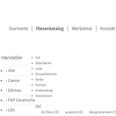
Startseite
Fliesenkatalog
Merkzettel
Kontakt
Hersteller
Stil
Oberfläche
Look
Alle
Einsatzbereich
Farbe
Caesar
Format
Edimax
Anwendung
Variationen
FAP Ceramiche
Stil
LEA
Art Deco
(3)
asiatisch
(6)
designorientiert
(