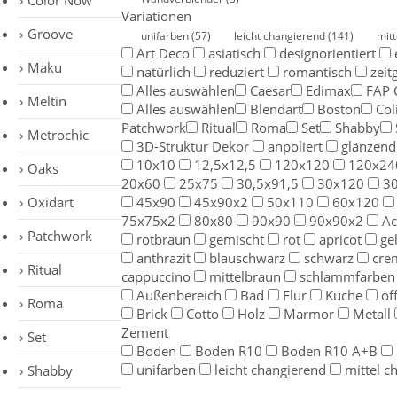
Color Now
Variationen
Groove
unifarben
(57)
leicht changierend
(141)
mit
Art Deco
asiatisch
designorientiert
Maku
natürlich
reduziert
romantisch
zeit
Alles auswählen
Caesar
Edimax
FAP 
Meltin
Alles auswählen
Blendart
Boston
Col
Patchwork
Ritual
Roma
Set
Shabby
Metrochic
3D-Struktur Dekor
anpoliert
glänzend
10x10
12,5x12,5
120x120
120x24
Oaks
20x60
25x75
30,5x91,5
30x120
3
Oxidart
45x90
45x90x2
50x110
60x120
75x75x2
80x80
90x90
90x90x2
Ac
Patchwork
rotbraun
gemischt
rot
apricot
ge
anthrazit
blauschwarz
schwarz
cre
Ritual
cappuccino
mittelbraun
schlammfarben
Außenbereich
Bad
Flur
Küche
öf
Roma
Brick
Cotto
Holz
Marmor
Metall
Zement
Set
Boden
Boden R10
Boden R10 A+B
unifarben
leicht changierend
mittel c
Shabby