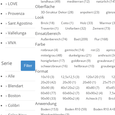
landhaus
(49)
mediterran
(12)
natürlich
(14
LOVE
Oberfläche
3D-Struktur Dekor
(28)
anpoliert
(23)
glänz
Provenza
Look
Sant Agostino
Brick
(18)
Cotto
(1)
Holz
(33)
Marmor
(3
Travertin
(1)
Unifarben
(32)
Zement
(73)
Vallelunga
Einsatzbereich
Außenbereich
(74)
Bad
(209)
Flur
(168)
VIVA
Farbe
rotbraun
(4)
gemischt
(14)
rot
(2)
apric
mittelgrau
(48)
dunkelgrau
(21)
anthrazit
(3
honigfarben
(17)
goldbraun
(9)
graubraun
(
Serie
schwarzbraun
(16)
hellbraun
(10)
graubeig
Format
Alle
10x10
(3)
12,5x12,5
(3)
120x120
(15)
1
20x20
(42)
20x30
(1)
20x60
(1)
25x75
(1
Blendart
30x90
(8)
40x120x2
(2)
40x80
(7)
45x4
60x60
(77)
60x60x2
(7)
60x90x2
(4)
7,5
Boston
90x90
(33)
90x90x2
(4)
Achteck
(1)
Bric
Anwendung
Colibri
Boden
(153)
Boden R10
(59)
Boden R10 A+
Wandverblender
(3)