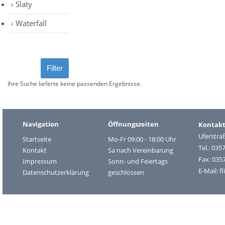
Slaty
Waterfall
Ihre Suche lieferte keine passenden Ergebnisse.
Navigation
Öffnungszeiten
Kontak
Uferstra
Startseite
Mo-Fr 09:00 - 18:00 Uhr
Tel.: 035
Kontakt
Sa nach Vereinbarung
Fax: 035
Impressum
Sonn- und Feiertags
E-Mail:
f
Datenschutzerklärung
geschlossen