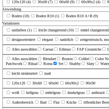
120x120
(4)
30x60
(7)
60x60
(9)
60x90x2
(4)
Anwendung
Boden
(10)
Boden R10
(1)
Boden R10 A+B
(9)
Variationen
unifarben
(1)
leicht changierend
(10)
mittel changieren
designorientiert
elegant
natürlich
zeitgenössisch, m
Alles auswählen
Caesar
Edimax
FAP Ceramiche
Alles auswählen
Blendart
Boston
Colibri
Color N
Patchwork
Ritual
Roma
Set
Shabby
Slaty
Water
leicht strukturiert
matt
120x120
30x60
60x60
60x90x2
90x90
weiß
hellgrau
mittelgrau
dunkelgrau
anthrazit
Außenbereich
Bad
Flur
Küche
öffentlicher Ber