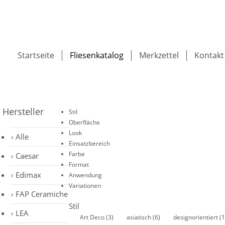
Startseite
Fliesenkatalog
Merkzettel
Kontakt
Hersteller
Stil
Oberfläche
Look
Alle
Einsatzbereich
Farbe
Caesar
Format
Edimax
Anwendung
Variationen
FAP Ceramiche
Stil
LEA
Art Deco
(3)
asiatisch
(6)
designorientiert
(