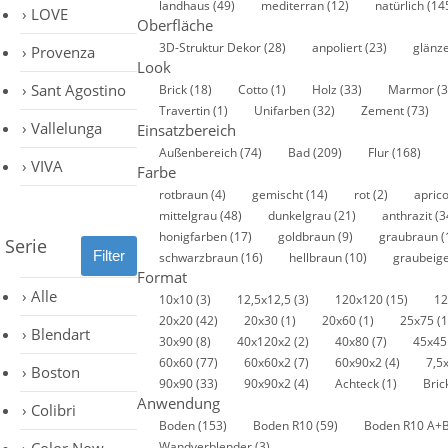
landhaus
(49)
mediterran
(12)
natürlich
(14
LOVE
Oberfläche
3D-Struktur Dekor
(28)
anpoliert
(23)
glänz
Provenza
Look
Sant Agostino
Brick
(18)
Cotto
(1)
Holz
(33)
Marmor
(3
Travertin
(1)
Unifarben
(32)
Zement
(73)
Vallelunga
Einsatzbereich
Außenbereich
(74)
Bad
(209)
Flur
(168)
VIVA
Farbe
rotbraun
(4)
gemischt
(14)
rot
(2)
apric
mittelgrau
(48)
dunkelgrau
(21)
anthrazit
(3
honigfarben
(17)
goldbraun
(9)
graubraun
(
Serie
schwarzbraun
(16)
hellbraun
(10)
graubeig
Format
Alle
10x10
(3)
12,5x12,5
(3)
120x120
(15)
1
20x20
(42)
20x30
(1)
20x60
(1)
25x75
(1
Blendart
30x90
(8)
40x120x2
(2)
40x80
(7)
45x4
60x60
(77)
60x60x2
(7)
60x90x2
(4)
7,5
Boston
90x90
(33)
90x90x2
(4)
Achteck
(1)
Bric
Anwendung
Colibri
Boden
(153)
Boden R10
(59)
Boden R10 A+
Wandverblender
(3)