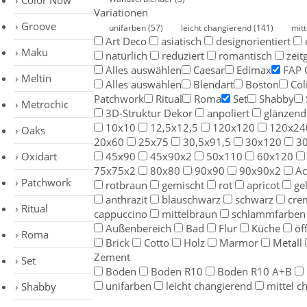
Color Now
Variationen
Groove
unifarben
(57)
leicht changierend
(141)
mit
Art Deco
asiatisch
designorientiert
Maku
natürlich
reduziert
romantisch
zeit
Alles auswählen
Caesar
Edimax
FAP 
Meltin
Alles auswählen
Blendart
Boston
Col
Patchwork
Ritual
Roma
Set
Shabby
Metrochic
3D-Struktur Dekor
anpoliert
glänzend
10x10
12,5x12,5
120x120
120x24
Oaks
20x60
25x75
30,5x91,5
30x120
3
Oxidart
45x90
45x90x2
50x110
60x120
75x75x2
80x80
90x90
90x90x2
Ac
Patchwork
rotbraun
gemischt
rot
apricot
ge
anthrazit
blauschwarz
schwarz
cre
Ritual
cappuccino
mittelbraun
schlammfarben
Außenbereich
Bad
Flur
Küche
öf
Roma
Brick
Cotto
Holz
Marmor
Metall
Zement
Set
Boden
Boden R10
Boden R10 A+B
unifarben
leicht changierend
mittel c
Shabby