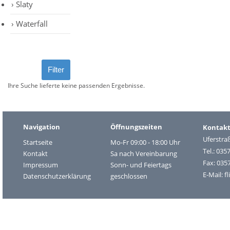
Slaty
Waterfall
Ihre Suche lieferte keine passenden Ergebnisse.
Navigation
Öffnungszeiten
Kontak
Uferstra
Startseite
Mo-Fr 09:00 - 18:00 Uhr
Tel.: 035
Kontakt
Sa nach Vereinbarung
Fax: 035
Impressum
Sonn- und Feiertags
E-Mail:
f
Datenschutzerklärung
geschlossen