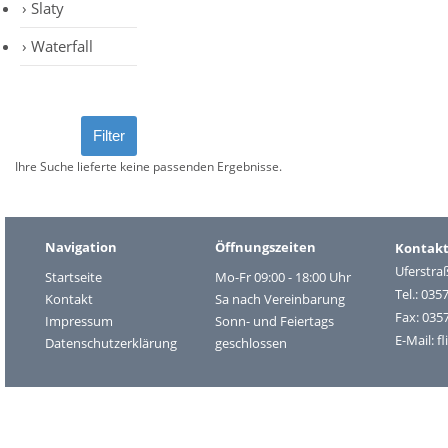
Slaty
Waterfall
Ihre Suche lieferte keine passenden Ergebnisse.
Navigation
Öffnungszeiten
Kontak
Uferstra
Startseite
Mo-Fr 09:00 - 18:00 Uhr
Tel.: 035
Kontakt
Sa nach Vereinbarung
Fax: 035
Impressum
Sonn- und Feiertags
E-Mail:
f
Datenschutzerklärung
geschlossen