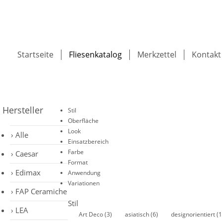
Startseite
Fliesenkatalog
Merkzettel
Kontakt
Hersteller
Stil
Oberfläche
Look
Alle
Einsatzbereich
Farbe
Caesar
Format
Edimax
Anwendung
Variationen
FAP Ceramiche
Stil
LEA
Art Deco
(3)
asiatisch
(6)
designorientiert
(