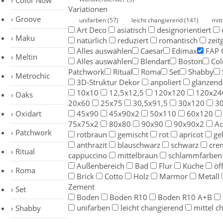
Color Now
Variationen
Groove
unifarben
(57)
leicht changierend
(141)
mit
Art Deco
asiatisch
designorientiert
Maku
natürlich
reduziert
romantisch
zeit
Alles auswählen
Caesar
Edimax
FAP 
Meltin
Alles auswählen
Blendart
Boston
Col
Patchwork
Ritual
Roma
Set
Shabby
Metrochic
3D-Struktur Dekor
anpoliert
glänzend
10x10
12,5x12,5
120x120
120x24
Oaks
20x60
25x75
30,5x91,5
30x120
3
Oxidart
45x90
45x90x2
50x110
60x120
75x75x2
80x80
90x90
90x90x2
Ac
Patchwork
rotbraun
gemischt
rot
apricot
ge
anthrazit
blauschwarz
schwarz
cre
Ritual
cappuccino
mittelbraun
schlammfarben
Außenbereich
Bad
Flur
Küche
öf
Roma
Brick
Cotto
Holz
Marmor
Metall
Zement
Set
Boden
Boden R10
Boden R10 A+B
unifarben
leicht changierend
mittel c
Shabby