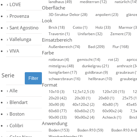
landhaus
(49)
mediterran
(12)
natürlich
(14
LOVE
Oberfläche
3D-Struktur Dekor
(28)
anpoliert
(23)
glänz
Provenza
Look
Sant Agostino
Brick
(18)
Cotto
(1)
Holz
(33)
Marmor
(3
Travertin
(1)
Unifarben
(32)
Zement
(73)
Vallelunga
Einsatzbereich
Außenbereich
(74)
Bad
(209)
Flur
(168)
VIVA
Farbe
rotbraun
(4)
gemischt
(14)
rot
(2)
apric
mittelgrau
(48)
dunkelgrau
(21)
anthrazit
(3
honigfarben
(17)
goldbraun
(9)
graubraun
(
Serie
schwarzbraun
(16)
hellbraun
(10)
graubeig
Format
Alle
10x10
(3)
12,5x12,5
(3)
120x120
(15)
1
20x20
(42)
20x30
(1)
20x60
(1)
25x75
(1
Blendart
30x90
(8)
40x120x2
(2)
40x80
(7)
45x4
60x60
(77)
60x60x2
(7)
60x90x2
(4)
7,5
Boston
90x90
(33)
90x90x2
(4)
Achteck
(1)
Bric
Anwendung
Colibri
Boden
(153)
Boden R10
(59)
Boden R10 A+
Wandverblender
(3)