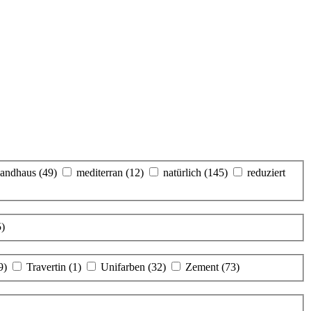
landhaus
(49)
mediterran
(12)
natürlich
(145)
reduziert
5)
9)
Travertin
(1)
Unifarben
(32)
Zement
(73)