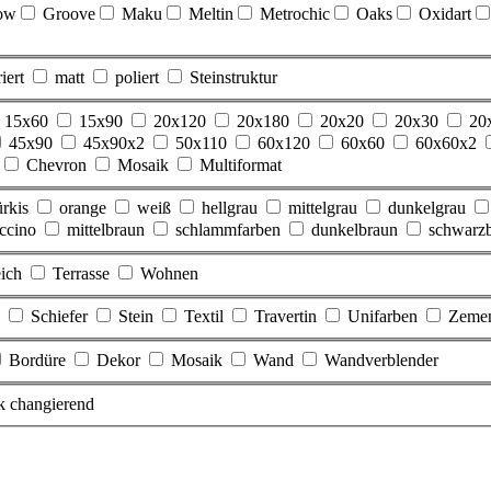
ow
Groove
Maku
Meltin
Metrochic
Oaks
Oxidart
iert
matt
poliert
Steinstruktur
15x60
15x90
20x120
20x180
20x20
20x30
20
45x90
45x90x2
50x110
60x120
60x60
60x60x2
Chevron
Mosaik
Multiformat
ürkis
orange
weiß
hellgrau
mittelgrau
dunkelgrau
ccino
mittelbraun
schlammfarben
dunkelbraun
schwarz
eich
Terrasse
Wohnen
Schiefer
Stein
Textil
Travertin
Unifarben
Zeme
Bordüre
Dekor
Mosaik
Wand
Wandverblender
rk changierend