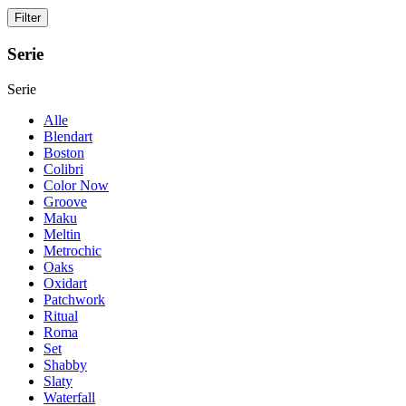
Serie
Serie
Alle
Blendart
Boston
Colibri
Color Now
Groove
Maku
Meltin
Metrochic
Oaks
Oxidart
Patchwork
Ritual
Roma
Set
Shabby
Slaty
Waterfall