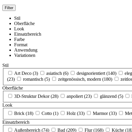
Stil
Oberfläche
Look
Einsatzbereich
Farbe
Format
Anwendung
Variationen
Stil
Art Deco
(3)
asiatisch
(6)
designorientiert
(140)
ele
(23)
romantisch
(5)
zeitgenössisch, modern
(180)
zeitlo
Oberfläche
3D-Struktur Dekor
(28)
anpoliert
(23)
glänzend
(5)
Look
Brick
(18)
Cotto
(1)
Holz
(33)
Marmor
(33)
Met
Einsatzbereich
Außenbereich
(74)
Bad
(209)
Flur
(168)
Küche
(18