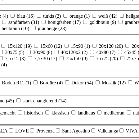
lb
(4)
blau
(16)
türkis
(2)
orange
(1)
weiß
(42)
hellgr
sandfarben
(31)
honigfarben
(17)
goldbraun
(9)
graubr
hellbraun
(10)
graubeige
(28)
15x120
(19)
15x60
(12)
15x90
(1)
20x120
(20)
20
30x75
(5)
30x90
(8)
40x120x2
(2)
40x80
(7)
45x45
7,5x15
(3)
7,5x30
(17)
75x150
(9)
75x75
(20)
75x7
t
(4)
Boden R11
(1)
Bordüre
(4)
Dekor
(54)
Mosaik
(12)
W
end
(45)
stark changierend
(14)
gemacht
historisch
klassisch
landhaus
mediterran
nat
LEA
LOVE
Provenza
Sant Agostino
Vallelunga
VIVA