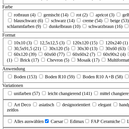
Farbe
rotbraun
(4)
gemischt
(14)
rot
(2)
apricot
(3)
ge
blauschwarz
(6)
schwarz
(14)
creme
(54)
beige
(53)
schlammfarben
(9)
dunkelbraun
(10)
schwarzbraun
(16)
Format
10x10
(3)
12,5x12,5
(3)
120x120
(15)
120x240
(1)
30,5x91,5
(21)
30x120
(5)
30x30
(13)
30x60
(63)
60x120
(39)
60x60
(77)
60x60x2
(7)
60x90x2
(4)
(1)
Brick
(17)
Chevron
(5)
Mosaik
(17)
Multiforma
Anwendung
Boden
(153)
Boden R10
(59)
Boden R10 A+B
(58)
Variationen
unifarben
(57)
leicht changierend
(141)
mittel changier
Art Deco
asiatisch
designorientiert
elegant
hand
zeitlos
Alles auswählen
Caesar
Edimax
FAP Ceramiche