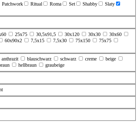
Patchwork
Ritual
Roma
Set
Shabby
Slaty
x60
25x75
30,5x91,5
30x120
30x30
30x60
60x90x2
7,5x15
7,5x30
75x150
75x75
anthrazit
blauschwarz
schwarz
creme
beige
braun
hellbraun
graubeige
nt