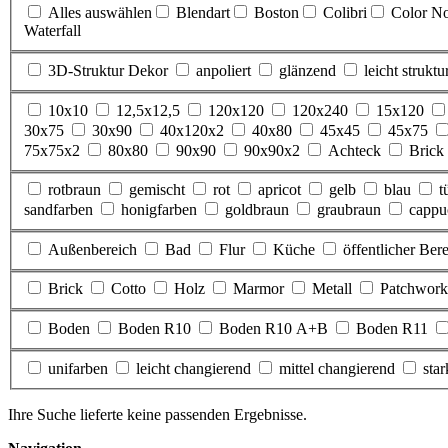
Alles auswählen
Blendart
Boston
Colibri
Color N
Waterfall
3D-Struktur Dekor
anpoliert
glänzend
leicht struktur
10x10
12,5x12,5
120x120
120x240
15x120
30x75
30x90
40x120x2
40x80
45x45
45x75
75x75x2
80x80
90x90
90x90x2
Achteck
Brick
rotbraun
gemischt
rot
apricot
gelb
blau
t
sandfarben
honigfarben
goldbraun
graubraun
cappu
Außenbereich
Bad
Flur
Küche
öffentlicher Ber
Brick
Cotto
Holz
Marmor
Metall
Patchwork
Boden
Boden R10
Boden R10 A+B
Boden R11
unifarben
leicht changierend
mittel changierend
sta
Ihre Suche lieferte keine passenden Ergebnisse.