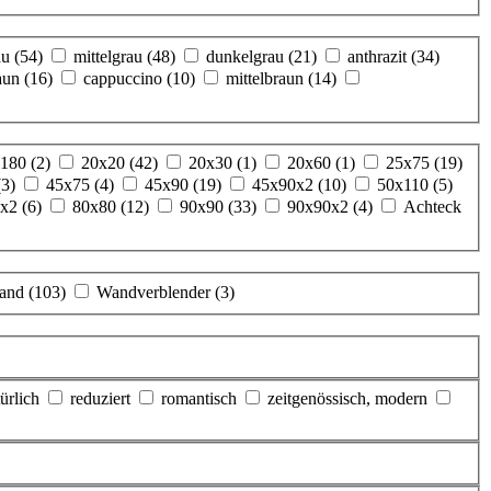
au
(54)
mittelgrau
(48)
dunkelgrau
(21)
anthrazit
(34)
aun
(16)
cappuccino
(10)
mittelbraun
(14)
x180
(2)
20x20
(42)
20x30
(1)
20x60
(1)
25x75
(19)
(3)
45x75
(4)
45x90
(19)
45x90x2
(10)
50x110
(5)
5x2
(6)
80x80
(12)
90x90
(33)
90x90x2
(4)
Achteck
and
(103)
Wandverblender
(3)
ürlich
reduziert
romantisch
zeitgenössisch, modern