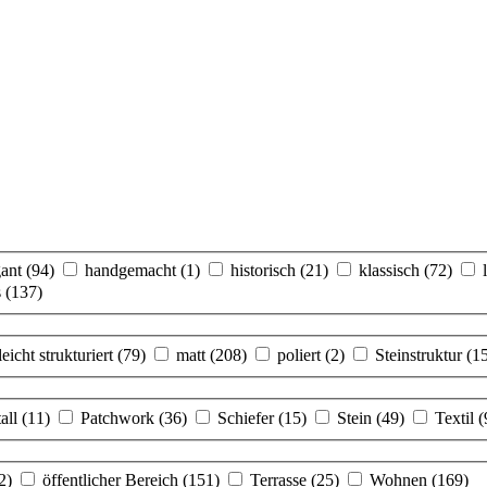
gant
(94)
handgemacht
(1)
historisch
(21)
klassisch
(72)
s
(137)
leicht strukturiert
(79)
matt
(208)
poliert
(2)
Steinstruktur
(1
all
(11)
Patchwork
(36)
Schiefer
(15)
Stein
(49)
Textil
(
2)
öffentlicher Bereich
(151)
Terrasse
(25)
Wohnen
(169)