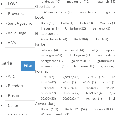
landhaus
(49)
mediterran
(12)
natürlich
(14
LOVE
Oberfläche
3D-Struktur Dekor
(28)
anpoliert
(23)
glänz
Provenza
Look
Sant Agostino
Brick
(18)
Cotto
(1)
Holz
(33)
Marmor
(3
Travertin
(1)
Unifarben
(32)
Zement
(73)
Vallelunga
Einsatzbereich
Außenbereich
(74)
Bad
(209)
Flur
(168)
VIVA
Farbe
rotbraun
(4)
gemischt
(14)
rot
(2)
apric
mittelgrau
(48)
dunkelgrau
(21)
anthrazit
(3
honigfarben
(17)
goldbraun
(9)
graubraun
(
Serie
schwarzbraun
(16)
hellbraun
(10)
graubeig
Format
Alle
10x10
(3)
12,5x12,5
(3)
120x120
(15)
1
20x20
(42)
20x30
(1)
20x60
(1)
25x75
(1
Blendart
30x90
(8)
40x120x2
(2)
40x80
(7)
45x4
60x60
(77)
60x60x2
(7)
60x90x2
(4)
7,5
Boston
90x90
(33)
90x90x2
(4)
Achteck
(1)
Bric
Anwendung
Colibri
Boden
(153)
Boden R10
(59)
Boden R10 A+
Wandverblender
(3)