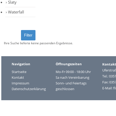
Slaty
Waterfall
Ihre Suche lieferte keine passenden Ergebnisse.
Navigation
Öffnungszeiten
Kontak
Uferstra
Startseite
Mo-Fr 09:00 - 18:00 Uhr
Tel.: 035
Kontakt
Sa nach Vereinbarung
Fax: 035
Impressum
Sonn- und Feiertags
E-Mail:
f
Datenschutzerklärung
geschlossen