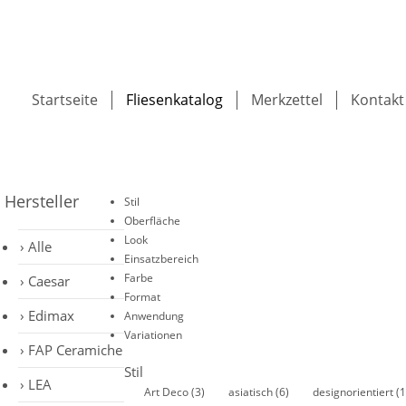
Startseite
Fliesenkatalog
Merkzettel
Kontakt
Hersteller
Stil
Oberfläche
Look
Alle
Einsatzbereich
Farbe
Caesar
Format
Edimax
Anwendung
Variationen
FAP Ceramiche
Stil
LEA
Art Deco
(3)
asiatisch
(6)
designorientiert
(