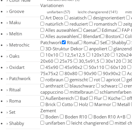
Color Now
Variationen
Groove
unifarben
(57)
leicht changierend
(141)
mit
Art Deco
asiatisch
designorientiert
Maku
natürlich
reduziert
romantisch
zeit
Alles auswählen
Caesar
Edimax
FAP 
Meltin
Alles auswählen
Blendart
Boston
Col
Patchwork
Ritual
Roma
Set
Shabby
Metrochic
3D-Struktur Dekor
anpoliert
glänzend
10x10
12,5x12,5
120x120
120x24
Oaks
20x60
25x75
30,5x91,5
30x120
3
Oxidart
45x90
45x90x2
50x110
60x120
75x75x2
80x80
90x90
90x90x2
Ac
Patchwork
rotbraun
gemischt
rot
apricot
ge
anthrazit
blauschwarz
schwarz
cre
Ritual
cappuccino
mittelbraun
schlammfarben
Außenbereich
Bad
Flur
Küche
öf
Roma
Brick
Cotto
Holz
Marmor
Metall
Zement
Set
Boden
Boden R10
Boden R10 A+B
unifarben
leicht changierend
mittel c
Shabby