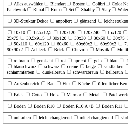
Alles auswählen
Blendart
Boston
Colibri
Color N
Patchwork
Ritual
Roma
Set
Shabby
Slaty
Water
3D-Struktur Dekor
anpoliert
glänzend
leicht struktur
10x10
12,5x12,5
120x120
120x240
15x120
25x75
30,5x91,5
30x120
30x30
30x60
30x75
50x110
60x120
60x60
60x60x2
60x90x2
7
90x90x2
Achteck
Brick
Chevron
Mosaik
Multi
rotbraun
gemischt
rot
apricot
gelb
blau
t
blauschwarz
schwarz
creme
beige
sandfarben
schlammfarben
dunkelbraun
schwarzbraun
hellbraun
Außenbereich
Bad
Flur
Küche
öffentlicher Ber
Brick
Cotto
Holz
Marmor
Metall
Patchwork
Boden
Boden R10
Boden R10 A+B
Boden R11
unifarben
leicht changierend
mittel changierend
sta