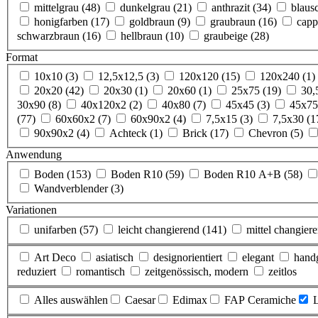
mittelgrau
(48)
dunkelgrau
(21)
anthrazit
(34)
blaus
honigfarben
(17)
goldbraun
(9)
graubraun
(16)
cap
schwarzbraun
(16)
hellbraun
(10)
graubeige
(28)
Format
10x10
(3)
12,5x12,5
(3)
120x120
(15)
120x240
(1)
20x20
(42)
20x30
(1)
20x60
(1)
25x75
(19)
30,
30x90
(8)
40x120x2
(2)
40x80
(7)
45x45
(3)
45x7
(77)
60x60x2
(7)
60x90x2
(4)
7,5x15
(3)
7,5x30
(1
90x90x2
(4)
Achteck
(1)
Brick
(17)
Chevron
(5)
Anwendung
Boden
(153)
Boden R10
(59)
Boden R10 A+B
(58)
Wandverblender
(3)
Variationen
unifarben
(57)
leicht changierend
(141)
mittel changier
Art Deco
asiatisch
designorientiert
elegant
hand
reduziert
romantisch
zeitgenössisch, modern
zeitlos
Alles auswählen
Caesar
Edimax
FAP Ceramiche