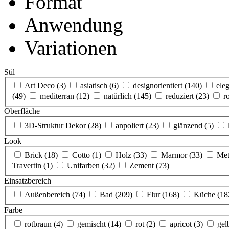
Format
Anwendung
Variationen
Stil
Art Deco
(3)
asiatisch
(6)
designorientiert
(140)
ele
(49)
mediterran
(12)
natürlich
(145)
reduziert
(23)
r
Oberfläche
3D-Struktur Dekor
(28)
anpoliert
(23)
glänzend
(5)
Look
Brick
(18)
Cotto
(1)
Holz
(33)
Marmor
(33)
Met
Travertin
(1)
Unifarben
(32)
Zement
(73)
Einsatzbereich
Außenbereich
(74)
Bad
(209)
Flur
(168)
Küche
(18
Farbe
rotbraun
(4)
gemischt
(14)
rot
(2)
apricot
(3)
ge